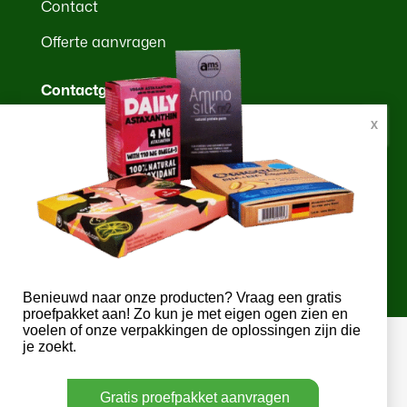
Contact
Offerte aanvragen
Contactgegevens
Marssteden 148 B
7547 TD Enschede

+ 31 53 303 45 00

info@kartonplus.nl
Benieuwd naar onze producten? Vraag een gratis
proefpakket aan! Zo kun je met eigen ogen zien en
voelen of onze verpakkingen de oplossingen zijn die
Copyright © 2026 Kartonplus
je zoekt.
Algemene voorwaarden Privacy Statement
Gratis proefpakket aanvragen
Leveringsvoorwaarden
.
Sitemap